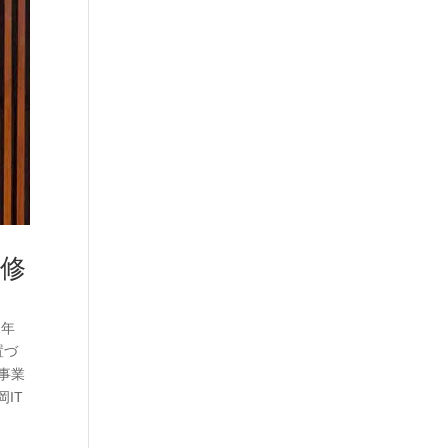
」修
2年
置づ
事業
IT