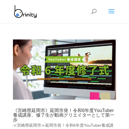
《宮崎県延岡市》延岡市発！令和6年度YouTuber
養成講座、修了生が動画クリエイターとして第一
歩
≪宮崎県延岡市≫延岡市発！令和6年度YouTuber養成講