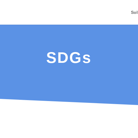
Sol
SDGs