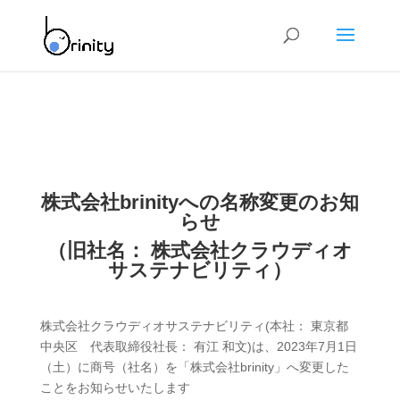
株式会社
brinity
への名称変更のお知
らせ
（旧社名： 株式会社クラウディオ
サステナビリティ）
株式会社クラウディオサステナビリティ
(
本社： 東京都
中央区 代表取締役社長： 有江 和文
)
は、
2023
年
7
月
1
日
（土）に商号（社名）を「株式会社
brinity
」へ変更した
ことをお知らせいたします