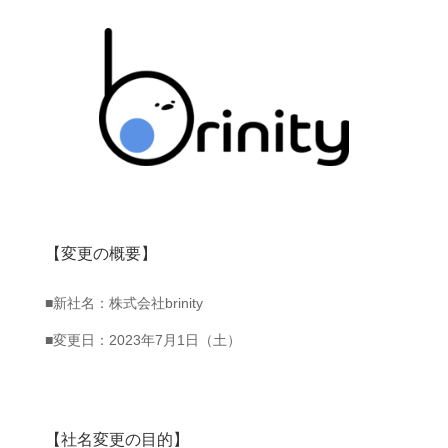
【変更の概要】
■新社名：株式会社
brinity
■変更日：
2023
年
7
月
1
日（土）
【社名変更の目的】