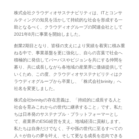
株式会社クラウディオサステナビリティは、
IT
とコンサ
ルティングの知見を活かして持続的な社会を形成する一
助となるべく、クラウディオグループの関連会社として
2021
年
8
月に事業を開始しました。
創業
2
期目となり、皆様の支えにより実績を着実に積み重
ねる中で、事業基盤を更に強化し、自らの言葉で社会へ
積極的に発信してパーパスやビジョンを共にする仲間を
募り、共に成長しながら各地域の産業界に価値提供して
いくため、この度、クラウディオサステナビリティはク
ラウディオグループから卒業し、「株式会社
brinity
」へ
社名を変更しました。
株式会社
brinity
の存在意義は、「持続的に成長する人と
社会を育みこれからの世代に継承すること」です。私た
ちは日本発のサステナブル・プラットフォーマーとし
て、産業界の
ESG
経営を支え、地域経済に貢献します。
私たちは自身だけでなく、子や孫の世代に至るすべての
人々が自らの夢を叶え、そして更なる成長を志向できる