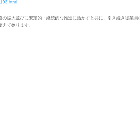
/193.html
拡大並びに安定的・継続的な推進に活かすと共に、引き続き従業員の WO
整えて参ります。